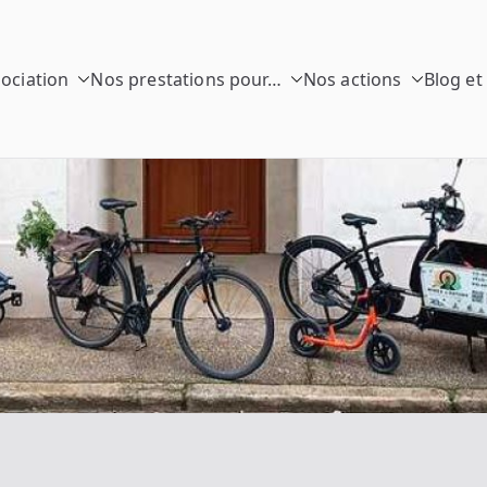
sociation
Nos prestations pour…
Nos actions
Blog et
 Rayons
o