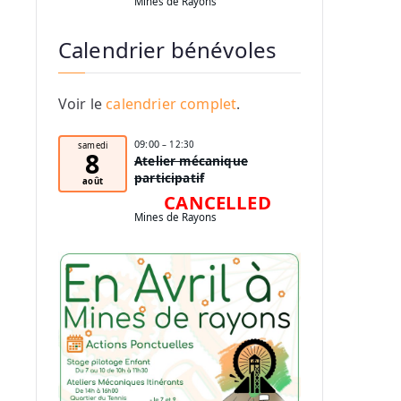
Mines de Rayons
Calendrier bénévoles
Voir le
calendrier complet
.
09:00
– 12:30
samedi
8
Atelier mécanique
participatif
août
CANCELLED
Mines de Rayons