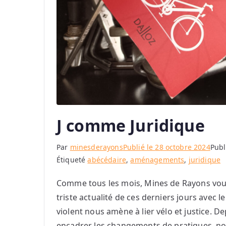
J comme Juridique
Par
minesderayons
Publié le
28 octobre 2024
Publ
Étiqueté
abécédaire
,
aménagements
,
juridique
Comme tous les mois, Mines de Rayons vous 
triste actualité de ces derniers jours avec 
violent nous amène à lier vélo et justice. De
encadrer les changements de pratiques, n