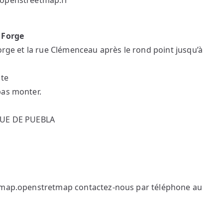
.openstreetmap.fr
a Forge
orge et la rue Clémenceau après le rond point jusqu’à
nte
pas monter.
 RUE DE PUEBLA
’Umap.openstretmap contactez-nous par téléphone au