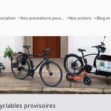
sociation
Nos prestations pour…
Nos actions
Blog et
 Rayons
o
clables provisoires