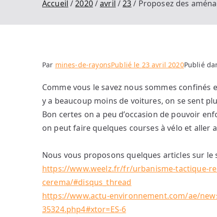
Accueil
2020
avril
23
Proposez des aménag
Par
mines-de-rayons
Publié le
23 avril 2020
Publié d
Comme vous le savez nous sommes confinés et il f
y a beaucoup moins de voitures, on se sent plus 
Bon certes on a peu d’occasion de pouvoir enf
on peut faire quelques courses à vélo et aller au
Nous vous proposons quelques articles sur le s
https://www.weelz.fr/fr/urbanisme-tactique-reu
cerema/#disqus_thread
https://www.actu-environnement.com/ae/news/
35324.php4#xtor=ES-6