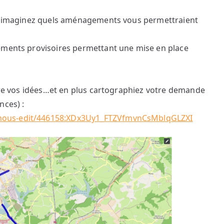
, imaginez quels aménagements vous permettraient
ements provisoires permettant une mise en place
re vos idées…et en plus cartographiez votre demande
nces) :
mous-edit/446158:XDx3Uy1_FTZVfmvnCsMblqGLZXI