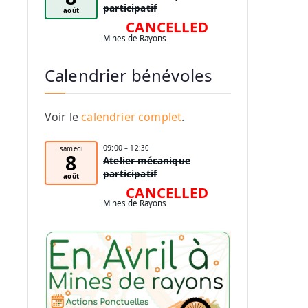
participatif
août
CANCELLED
Mines de Rayons
Calendrier bénévoles
Voir le
calendrier complet
.
09:00
– 12:30
samedi
8
Atelier mécanique
participatif
août
CANCELLED
Mines de Rayons