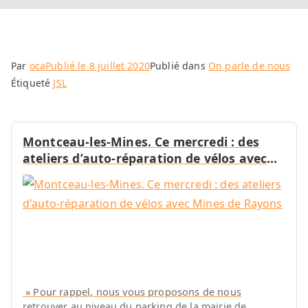
Par
oca
Publié le
8 juillet 2020
Publié dans
On parle de nous
Étiqueté
JSL
Montceau-les-Mines. Ce mercredi : des
ateliers d’auto-réparation de vélos avec
Mines de Rayons
» Pour rappel, nous vous proposons de nous
retrouver au niveau du parking de la mairie de