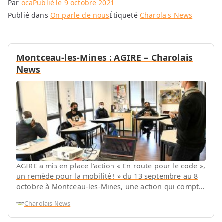
Par
oca
Publié le
9 octobre 2021
Publié dans
On parle de nous
Étiqueté
Charolais News
Montceau-les-Mines : AGIRE – Charolais
News
AGIRE a mis en place l’action « En route pour le code »,
un remède pour la mobilité ! » du 13 septembre au 8
octobre à Montceau-les-Mines, une action qui compte
8 séances d’une demi journée. En effet, la mobilité
Charolais News
est une étape dans le parcours d’insertion
professionnelle. C’est un frein qu’il faut […]