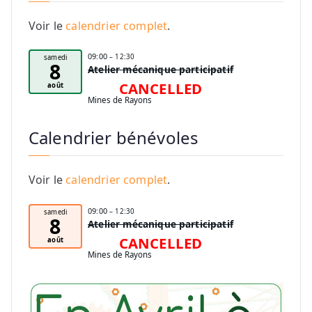
Voir le
calendrier complet
.
09:00
– 12:30
samedi
8
Atelier mécanique participatif
CANCELLED
août
Mines de Rayons
Calendrier bénévoles
Voir le
calendrier complet
.
09:00
– 12:30
samedi
8
Atelier mécanique participatif
CANCELLED
août
Mines de Rayons