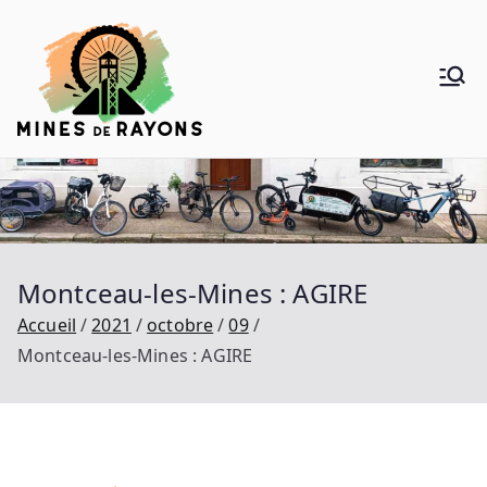
Aller
au
contenu
Mines de
Donner de la voie au vélo
Rayons
Montceau-les-Mines : AGIRE
Accueil
2021
octobre
09
Montceau-les-Mines : AGIRE