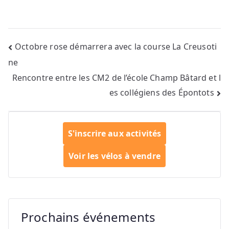
Navigation
Octobre rose démarrera avec la course La Creusoti
ne
de
Rencontre entre les CM2 de l’école Champ Bâtard et l
l’article
es collégiens des Épontots
S'inscrire aux activités
Voir les vélos à vendre
Prochains événements