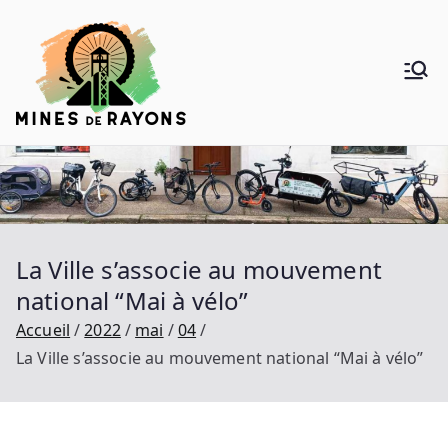
Aller
au
contenu
Mines de
Donner de la voie au vélo
Rayons
La Ville s’associe au mouvement
national “Mai à vélo”
Accueil
2022
mai
04
La Ville s’associe au mouvement national “Mai à vélo”