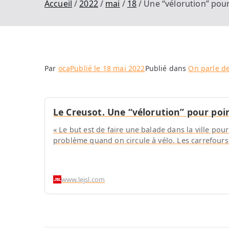
Accueil
2022
mai
18
Une “vélorution” pou
Par
oca
Publié le
18 mai 2022
Publié dans
On parle d
Le Creusot. Une “vélorution” pour poi
« Le but est de faire une balade dans la ville pou
problème quand on circule à vélo. Les carrefour
www.lejsl.com