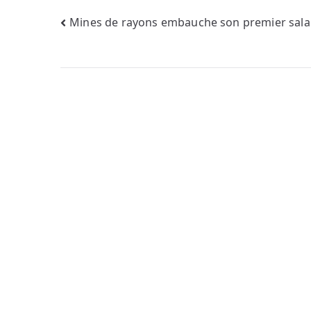
Navigation
Mines de rayons embauche son premier sala
de
l’article