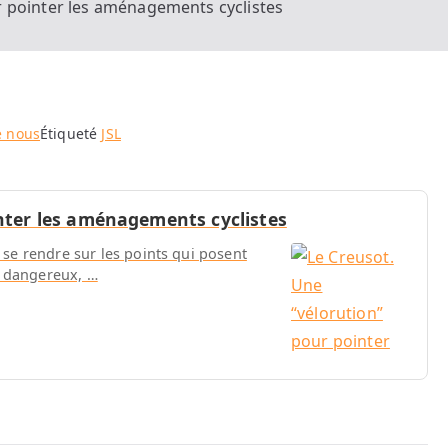
r pointer les aménagements cyclistes
e nous
Étiqueté
JSL
nter les aménagements cyclistes
r se rendre sur les points qui posent
s dangereux, …