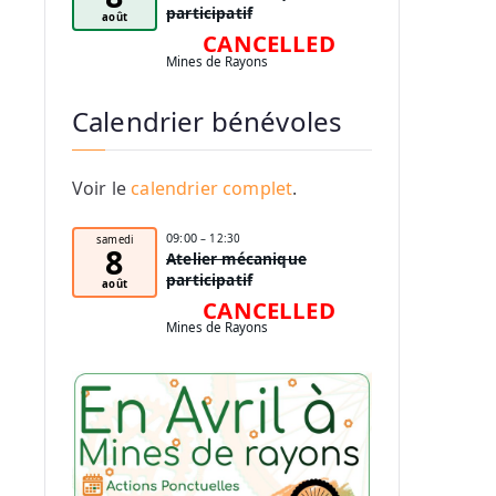
participatif
août
CANCELLED
Mines de Rayons
Calendrier bénévoles
Voir le
calendrier complet
.
09:00
– 12:30
samedi
8
Atelier mécanique
participatif
août
CANCELLED
Mines de Rayons