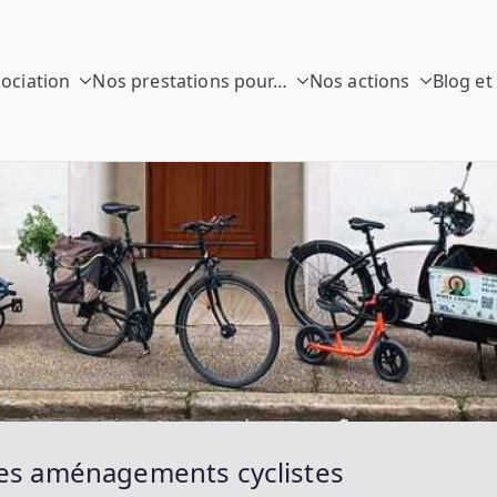
sociation
Nos prestations pour…
Nos actions
Blog et
 Rayons
o
les aménagements cyclistes