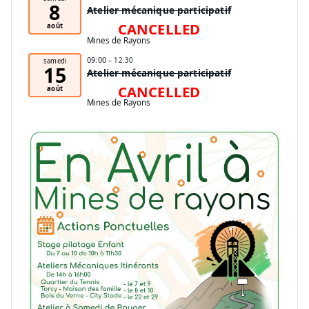
8
Atelier mécanique participatif
CANCELLED
août
Mines de Rayons
09:00
– 12:30
samedi
15
Atelier mécanique participatif
CANCELLED
août
Mines de Rayons