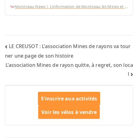
l’association situés rue de la République au Creusot.
Montceau News | L’information de Montceau les Mines et sa region
Tobit Caudwell, membre du bureau et porte-parole,
Juliette Guillemat, nouveau membre du bureau,
Landry Guillaud de la Fédération des Usagers de la
Bicyclette […]
Navigation
LE CREUSOT : L’association Mines de rayons va tour
ner une page de son histoire
de
L’association Mines de rayon quitte, à regret, son loca
l’article
l
S'inscrire aux activités
Voir les vélos à vendre