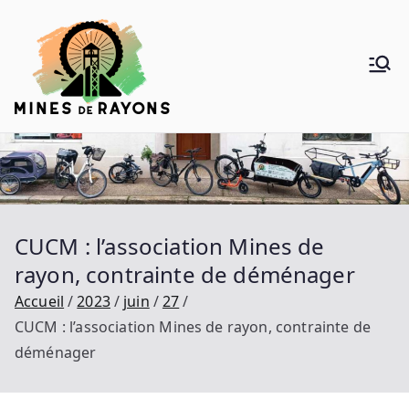
Aller
au
contenu
Mines de
Donner de la voie au vélo
Rayons
CUCM : l’association Mines de
rayon, contrainte de déménager
Accueil
2023
juin
27
CUCM : l’association Mines de rayon, contrainte de
déménager