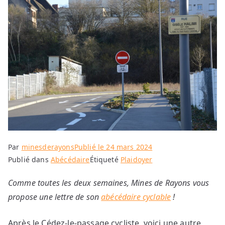
Par
minesderayons
Publié le
24 mars 2024
Publié dans
Abécédaire
Étiqueté
Plaidoyer
Comme toutes les deux semaines, Mines de Rayons vous
propose une lettre de son
abécédaire cyclable
!
Après le Cédez-le-passage cycliste, voici une autre