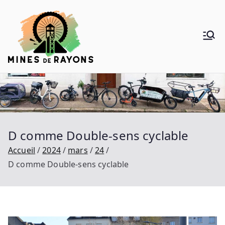
Aller
au
contenu
Mines de
Donner de la voie au vélo
Rayons
D comme Double-sens cyclable
Accueil
2024
mars
24
D comme Double-sens cyclable