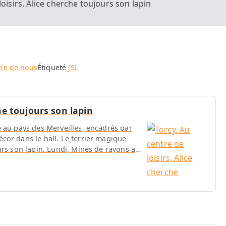
loisirs, Alice cherche toujours son lapin
le de nous
Étiqueté
JSL
che toujours son lapin
e au pays des Merveilles, encadrés par
cor dans le hall. Le terrier magique
urs son lapin. Lundi, Mines de rayons a
révues et les vacances se termineront avec