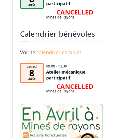
participatif
août
CANCELLED
Mines de Rayons
Calendrier bénévoles
Voir le
calendrier complet
.
09:00
– 12:30
samedi
8
Atelier mécanique
participatif
août
CANCELLED
Mines de Rayons