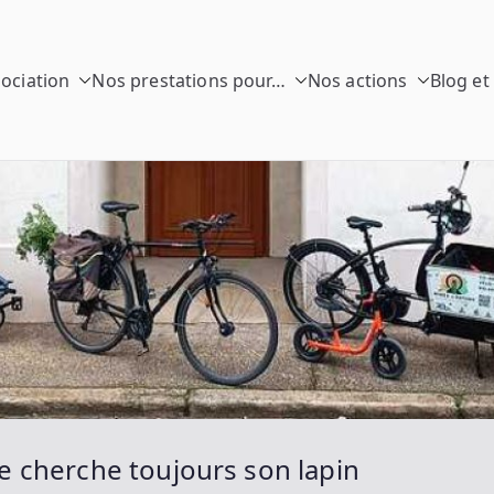
sociation
Nos prestations pour…
Nos actions
Blog et
 Rayons
o
ice cherche toujours son lapin