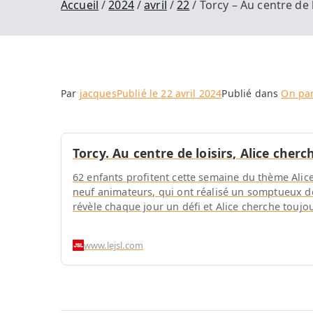
Accueil
2024
avril
22
Torcy – Au centre de 
Par
jacques
Publié le
22 avril 2024
Publié dans
On par
Torcy. Au centre de loisirs, Alice cher
62 enfants profitent cette semaine du thème Alic
neuf animateurs, qui ont réalisé un somptueux dé
révèle chaque jour un défi et Alice cherche toujo
animé un atelier, des sorties à Kid’s Land sont p
une Garden Party avec les parents. J.F. (clp)
www.lejsl.com