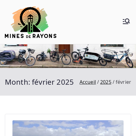
Aller
au
contenu
Mines de
Donner de la voie au vélo
Rayons
Month:
février 2025
Accueil
2025
février