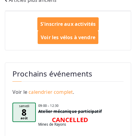
Navigation
des
articles
S'inscrire aux activités
Voir les vélos à vendre
Prochains événements
Voir le
calendrier complet
.
09:00
– 12:30
samedi
8
Atelier mécanique participatif
CANCELLED
août
Mines de Rayons