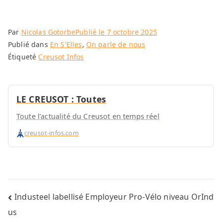
Par
Nicolas Gotorbe
Publié le
7 octobre 2025
Publié dans
En S'Elles
,
On parle de nous
Étiqueté
Creusot Infos
LE CREUSOT : Toutes
Toute l’actualité du Creusot en temps réel
creusot-infos.com
Navigation
Industeel labellisé Employeur Pro-Vélo niveau OrInd
us
de