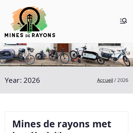
Aller
au
contenu
Mines de
Donner de la voie au vélo
Rayons
Year:
2026
Accueil
2026
Mines de rayons met