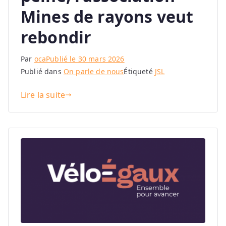
Mines de rayons veut
rebondir
Par
oca
Publié le
30 mars 2026
Publié dans
On parle de nous
Étiqueté
JSL
Lire la suite