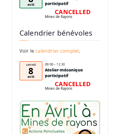
participatif
août
CANCELLED
Mines de Rayons
Calendrier bénévoles
Voir le
calendrier complet
.
09:00
– 12:30
samedi
8
Atelier mécanique
participatif
août
CANCELLED
Mines de Rayons