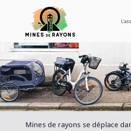
Aller
au
contenu
L’as
Mines de
Donner de la voie au vél
Mines de rayons se déplace dans