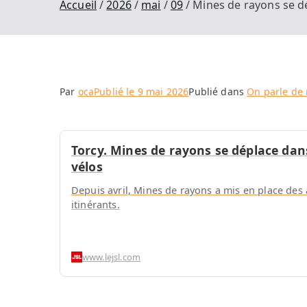
Accueil
2026
mai
09
Mines de rayons se dé
Par
oca
Publié le
9 mai 2026
Publié dans
On parle de
Torcy. Mines de rayons se déplace dans
vélos
Depuis avril, Mines de rayons a mis en place des 
itinérants.
www.lejsl.com