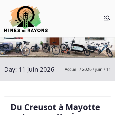
Aller
au
contenu
Mines de
Donner de la voie au vélo
Rayons
Day:
11 juin 2026
Accueil
2026
juin
11
Du Creusot à Mayotte