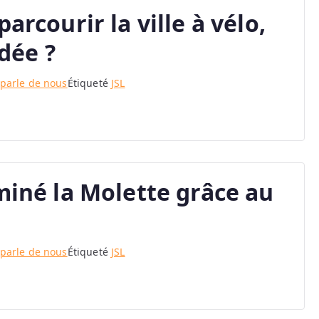
parcourir la ville à vélo,
dée ?
parle de nous
Étiqueté
JSL
luminé la Molette grâce au
parle de nous
Étiqueté
JSL