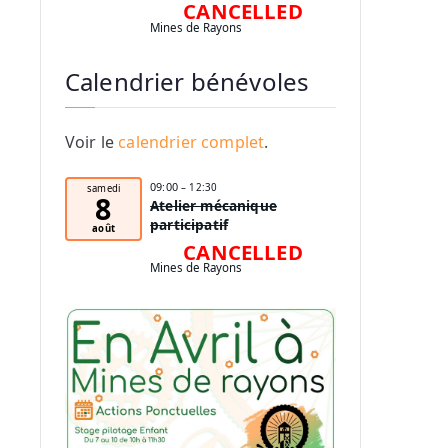
CANCELLED
Mines de Rayons
Calendrier bénévoles
Voir le
calendrier complet
.
09:00
– 12:30
samedi
8
Atelier mécanique
participatif
août
CANCELLED
Mines de Rayons