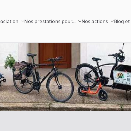
sociation
Nos prestations pour…
Nos actions
Blog et
 Rayons
o