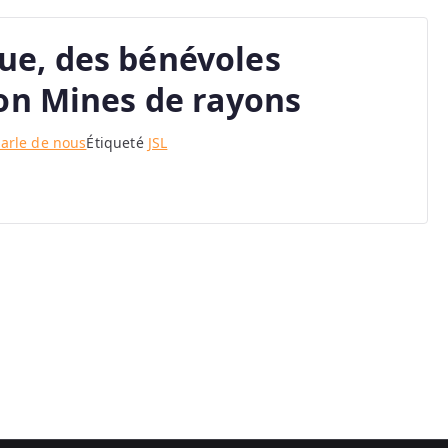
ue, des bénévoles
ion Mines de rayons
arle de nous
Étiqueté
JSL