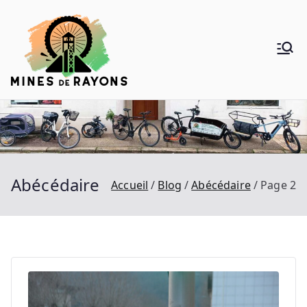
Aller
au
contenu
Mines de
Donner de la voie au vélo
Rayons
Abécédaire
Accueil
Blog
Abécédaire
Page 2