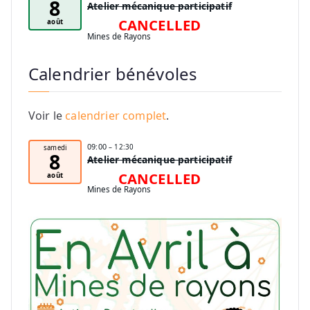
8
Atelier mécanique participatif
CANCELLED
août
Mines de Rayons
Calendrier bénévoles
Voir le
calendrier complet
.
09:00
– 12:30
samedi
8
Atelier mécanique participatif
CANCELLED
août
Mines de Rayons