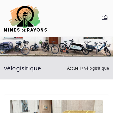
Aller
au
contenu
Mines de
Donner de la voie au vélo
Rayons
vélogisitique
Accueil
vélogisitique