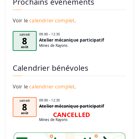
Prochains événements
Voir le
calendrier complet
.
09:00
– 12:30
samedi
8
Atelier mécanique participatif
Mines de Rayons
août
Calendrier bénévoles
Voir le
calendrier complet
.
09:00
– 12:30
samedi
8
Atelier mécanique participatif
CANCELLED
août
Mines de Rayons