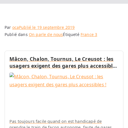
Par
oca
Publié le
19 septembre 2019
Publié dans
On parle de nous
Étiqueté
France 3
Mâcon, Chalon, Tournus, Le Creusot : les
usagers exigent des gares plus accessibles
!
Pas toujours facile quand on est handicapé de
prendre le train de façon autonome, faute de gares