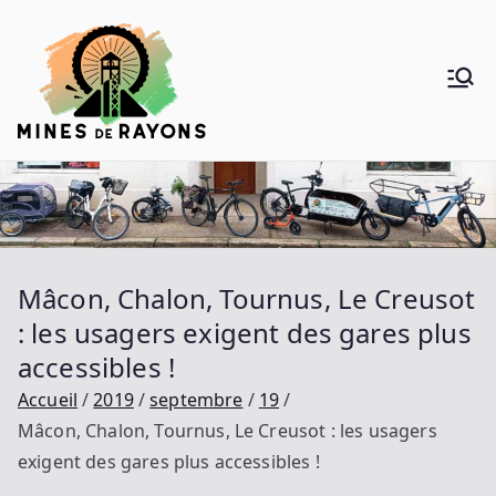
Aller
au
contenu
Mines de
Donner de la voie au vélo
Rayons
Mâcon, Chalon, Tournus, Le Creusot
: les usagers exigent des gares plus
accessibles !
Accueil
2019
septembre
19
Mâcon, Chalon, Tournus, Le Creusot : les usagers
exigent des gares plus accessibles !