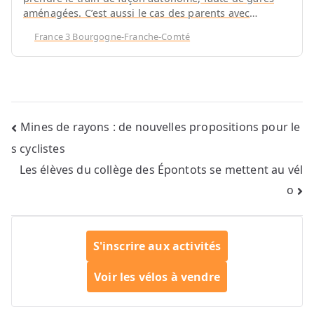
aménagées. C’est aussi le cas des parents avec
poussettes, des personnes âgées, des voyageurs avec
France 3 Bourgogne-Franche-Comté
valises… Des actions sont…
Navigation
Mines de rayons : de nouvelles propositions pour le
s cyclistes
de
Les élèves du collège des Épontots se mettent au vél
l’article
o
S'inscrire aux activités
Voir les vélos à vendre