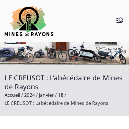
Aller
au
contenu
Mines de
Donner de la voie au vélo
Rayons
LE CREUSOT : L’abécédaire de Mines
de Rayons
Accueil
2024
janvier
18
LE CREUSOT : L’abécédaire de Mines de Rayons